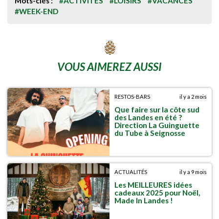
Mots-clés :
#ACTIVITÉS
#LOISIRS
#VACANCES
#WEEK-END
VOUS AIMEREZ AUSSI
RESTOS-BARS
il y a 2 mois
Que faire sur la côte sud
des Landes en été ?
Direction La Guinguette
du Tube à Seignosse
ACTUALITÉS
il y a 9 mois
Les MEILLEURES idées
cadeaux 2025 pour Noël,
Made In Landes !