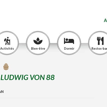
A
Activités
Bien-être
Dormir
Restos-ba
 LUDWIG VON 88
AN