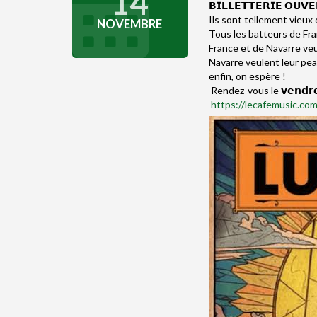
14
𝗕𝗜𝗟𝗟𝗘𝗧𝗧𝗘𝗥𝗜𝗘 𝗢𝗨𝗩
Ils sont tellement vieux
NOVEMBRE
Tous les batteurs de Fra
France et de Navarre veu
Navarre veulent leur pea
enfin, on espère !
Rendez-vous le 𝘃𝗲𝗻𝗱𝗿𝗲𝗱
https://lecafemusic.co