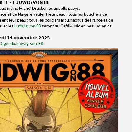
𝗥𝗧𝗘 – 𝗟𝗨𝗗𝗪𝗜𝗚 𝗩𝗢𝗡 𝟴𝟴
 que même Michel Drucker les appelle papys.
nce et de Navarre veulent leur peau ; tous les bouchers de
lent leur peau ; tous les policiers moustachus de France et de
u et les
Ludwig von 88
seront au CaféMusic en peau et en os,
𝗶 𝟭𝟰 𝗻𝗼𝘃𝗲𝗺𝗯𝗿𝗲 𝟮𝟬𝟮𝟱
m/agenda/ludwig-von-88