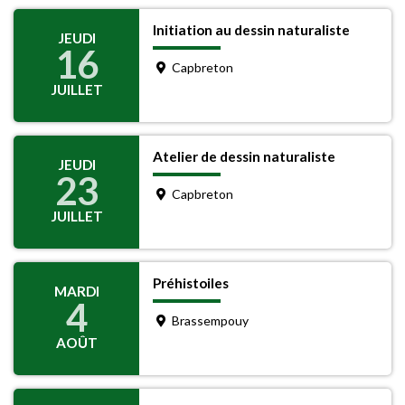
Initiation au dessin naturaliste
JEUDI
16
Capbreton
JUILLET
Atelier de dessin naturaliste
JEUDI
23
Capbreton
JUILLET
Préhistoiles
MARDI
4
Brassempouy
AOÛT