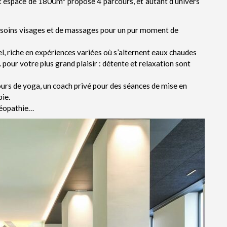
et espace de 1800m² propose 4 parcours, et autant d’univers
 de soins visages et de massages pour un pur moment de
l, riche en expériences variées où s’alternent eaux chaudes
our votre plus grand plaisir : détente et relaxation sont
 cours de yoga, un coach privé pour des séances de mise en
ie.
téopathie…