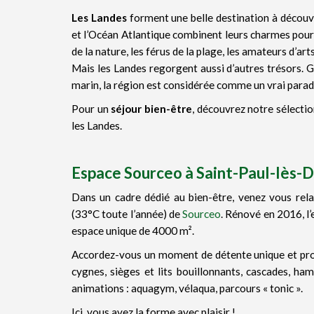
Les Landes
forment une belle destination à découv
et l’Océan Atlantique combinent leurs charmes pour
de la nature, les férus de la plage, les amateurs d’art
Mais les Landes regorgent aussi d’autres trésors. G
marin, la région est considérée comme un vrai parad
Pour un
séjour bien-être
, découvrez notre sélectio
les Landes.
Espace Sourceo à Saint-Paul-lès-
Dans un cadre dédié au bien-être, venez vous rela
(33°C toute l’année) de
Sourceo
. Rénové en 2016, l
espace unique de 4000 m².
Accordez-vous un moment de détente unique et profit
cygnes, sièges et lits bouillonnants, cascades, h
animations : aquagym, vélaqua, parcours « tonic ».
Ici, vous avez la forme avec plaisir !