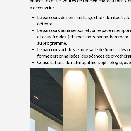
années 30 et les voûtes de l’ancien château fort. C
à découvrir :
Le parcours de soin : un large choix de rituels,
détente.
Le parcours aqua sensoriel : un espace intempore
et eaux froides, jets massants, sauna, hammam… p
au programme.
Le parcours art de vie: une salle de fitness, des
forme personnalisées, des séances de cryothérap
Consultations de naturopathie, sophrologie, os