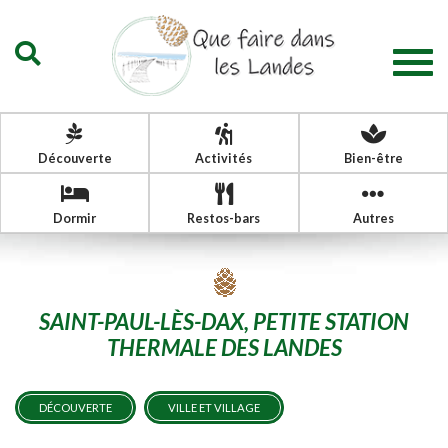
Togg
navig
Découverte
Activités
Bien-être
Dormir
Restos-bars
Autres
SAINT-PAUL-LÈS-DAX, PETITE STATION
THERMALE DES LANDES
DÉCOUVERTE
VILLE ET VILLAGE