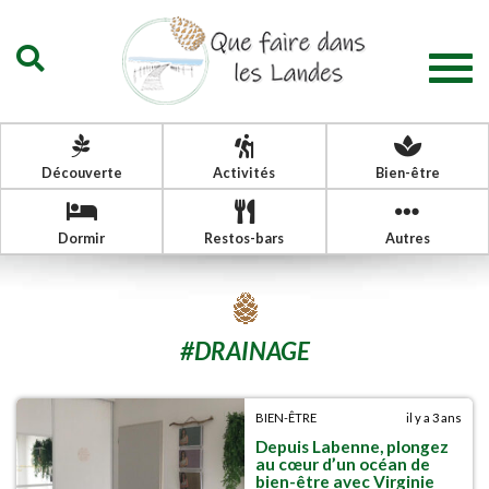
Togg
navig
Découverte
Activités
Bien-être
Dormir
Restos-bars
Autres
#
DRAINAGE
BIEN-ÊTRE
il y a 3 ans
Depuis Labenne, plongez
au cœur d’un océan de
bien-être avec Virginie