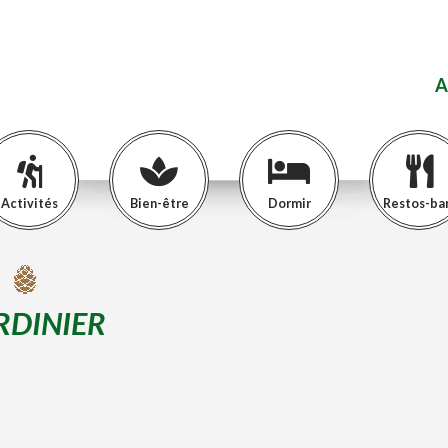
A
Activités
Bien-être
Dormir
Restos-ba
RDINIER