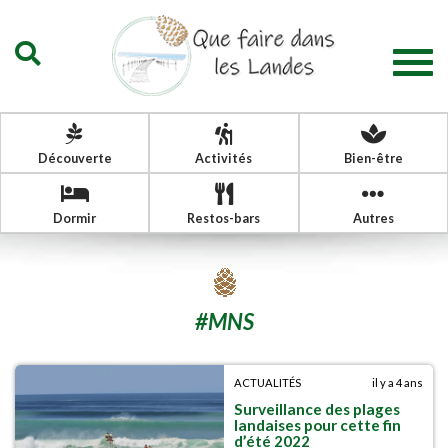
Togg
navig
Découverte
Activités
Bien-être
Dormir
Restos-bars
Autres
#
MNS
ACTUALITÉS
il y a 4 ans
Surveillance des plages
landaises pour cette fin
d’été 2022