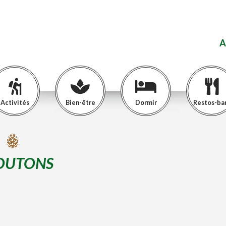
A
Activités
Bien-être
Dormir
Restos-ba
OUTONS