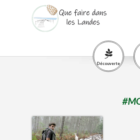
Découverte
#
M