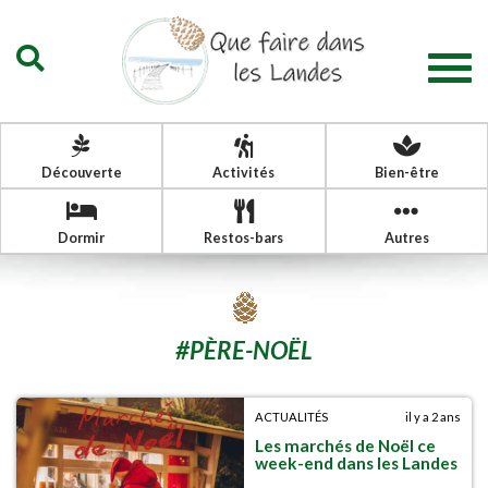
Togg
navig
Découverte
Activités
Bien-être
Dormir
Restos-bars
Autres
#
PÈRE-NOËL
ACTUALITÉS
il y a 2 ans
Les marchés de Noël ce
week-end dans les Landes