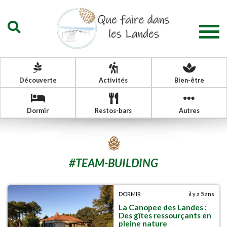
Togg
navig
Découverte
Activités
Bien-être
Dormir
Restos-bars
Autres
#
TEAM-BUILDING
DORMIR
il y a 5 ans
La Canopee des Landes :
Des gîtes ressourçants en
pleine nature