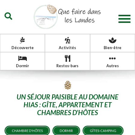
Togg
navig
Découverte
Activités
Bien-être
Dormir
Restos-bars
Autres
UN SÉJOUR PAISIBLE AU DOMAINE
HIAS : GÎTE, APPARTEMENT ET
CHAMBRES D’HÔTES
CHAMBRE D'HÔTES
DORMIR
GÎTES-CAMPING