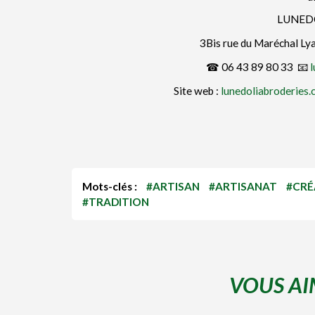
LUNEDO
3Bis rue du Maréchal Ly
☎ 06 43 89 80 33 📧
l
Site web :
lunedoliabroderies
Mots-clés :
#ARTISAN
#ARTISANAT
#CRÉ
#TRADITION
VOUS AI