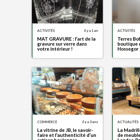
ACTIVITÉS
il y a 1 an
ACTIVITÉS
MAT GRAVURE : l’art de la
Terres Bo
gravure sur verre dans
boutique 
votre intérieur !
Hossegor
COMMERCE
il y a 3 ans
ACTUALITÉS
La vitrine de JB, le savoir-
La Madrill
faire et l’authenticité d’un
de meuble