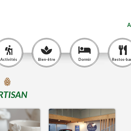
A
Activités
Bien-être
Dormir
Restos-ba
RTISAN