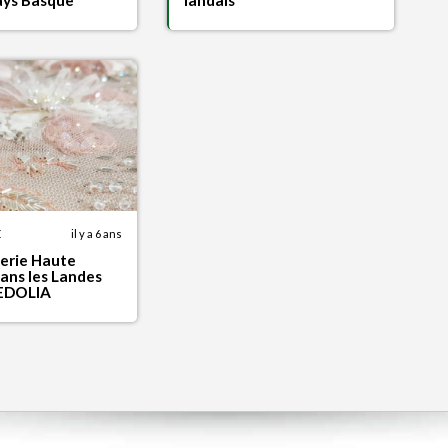
ays Basque
landais
E
il y a 6 ans
derie Haute
ans les Landes
EDOLIA