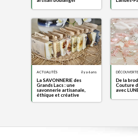
artisan boulanger
Landes-P
ACTUALITÉS
il y a 6 ans
DÉCOUVERT
La SAVONNERIE des
De la bro
Grands Lacs : une
Couture d
savonnerie artisanale,
avec LUN
éthique et créative