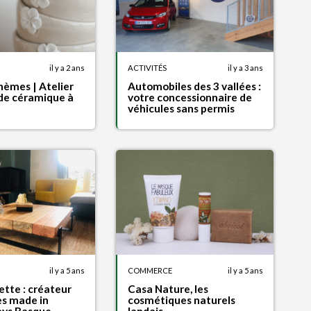
il y a 2 ans
ACTIVITÉS
il y a 3 ans
hèmes | Atelier
Automobiles des 3 vallées :
de céramique à
votre concessionnaire de
véhicules sans permis
il y a 5 ans
COMMERCE
il y a 5 ans
ette : créateur
Casa Nature, les
s made in
cosmétiques naturels