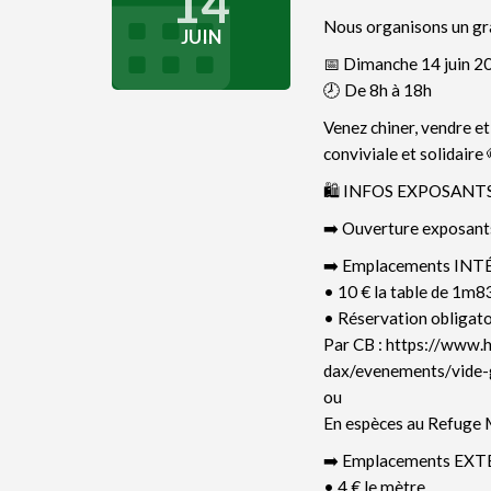
14
Nous organisons un gra
JUIN
📅 Dimanche 14 juin 2
🕗 De 8h à 18h
Venez chiner, vendre e
conviviale et solidaire 
🛍️ INFOS EXPOSANT
➡️ Ouverture exposant
➡️ Emplacements INT
• 10 € la table de 1m8
• Réservation obligatoi
Par CB : https://www.
dax/evenements/vide-
ou
En espèces au Refuge 
➡️ Emplacements EX
• 4 € le mètre