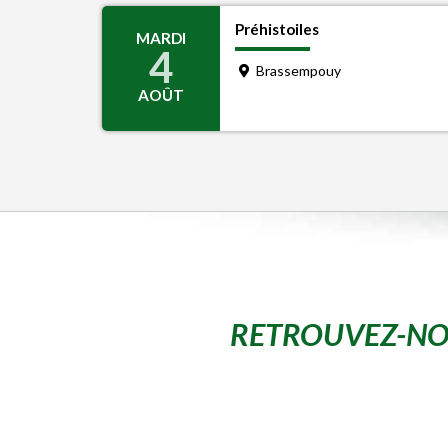
Préhistoiles
MARDI
4
Brassempouy
AOÛT
RETROUVEZ-NO