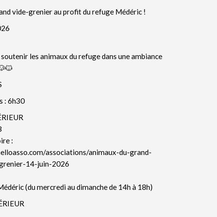
nd vide-grenier au profit du refuge Médéric !
026
t soutenir les animaux du refuge dans une ambiance
🐶🐱
S
s : 6h30
ÉRIEUR
3
re :
helloasso.com/associations/animaux-du-grand-
grenier-14-juin-2026
Médéric (du mercredi au dimanche de 14h à 18h)
TÉRIEUR