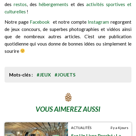
des
restos
, des
hébergements
et des
activités sportives et
culturelles
!
Notre page
Facebook
et notre compte
Instagram
regorgent
de jeux concours, de superbes photographies et vidéos ainsi
que de nombreux autres articles. C’est une publication
quotidienne qui vous donne de bonnes idées ou simplement le
sourire
Mots-clés :
#JEUX
#JOUETS
VOUS AIMEREZ AUSSI
ACTUALITÉS
il y a 4 jours
Sur Un Livre Perché : La