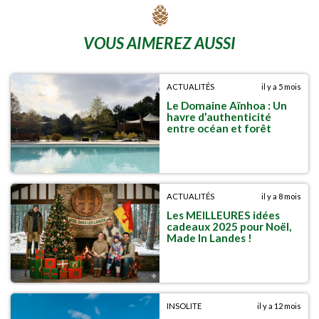
VOUS AIMEREZ AUSSI
ACTUALITÉS
il y a 5 mois
Le Domaine Aïnhoa : Un
havre d’authenticité
entre océan et forêt
ACTUALITÉS
il y a 8 mois
Les MEILLEURES idées
cadeaux 2025 pour Noël,
Made In Landes !
INSOLITE
il y a 12 mois