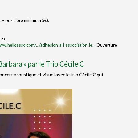
e – prix Libre minimum 5€).
us).
ww.helloasso.com/…/adhesion-a-l-association-le…
Ouverture
Barbara » par le Trio Cécile.C
cert acoustique et visuel avec le trio Cécile C qui