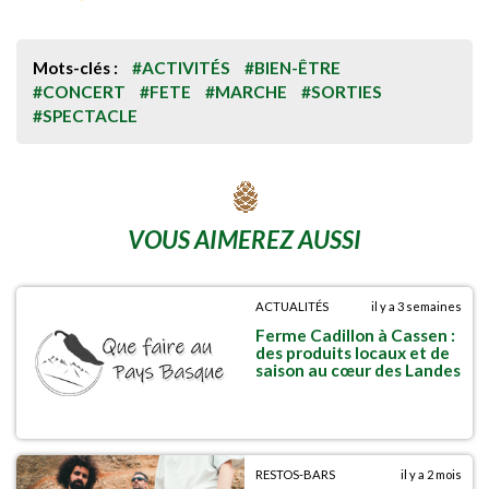
Mots-clés :
#ACTIVITÉS
#BIEN-ÊTRE
#CONCERT
#FETE
#MARCHE
#SORTIES
#SPECTACLE
VOUS AIMEREZ AUSSI
ACTUALITÉS
il y a 3 semaines
Ferme Cadillon à Cassen :
des produits locaux et de
saison au cœur des Landes
RESTOS-BARS
il y a 2 mois