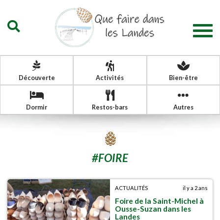
Togg
navig
Découverte
Activités
Bien-être
Dormir
Restos-bars
Autres
#
FOIRE
ACTUALITÉS
il y a 2 ans
Foire de la Saint-Michel à
Ousse-Suzan dans les
Landes