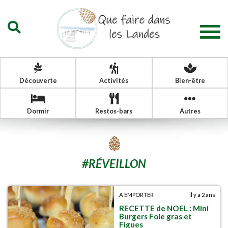
Togg
navig
Découverte
Activités
Bien-être
Dormir
Restos-bars
Autres
#
RÉVEILLON
A EMPORTER
il y a 2 ans
RECETTE de NOEL : Mini
Burgers Foie gras et
Figues