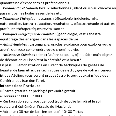
quarantaine d’exposants et professionnels….
– 𝑷𝒓𝒐𝒅𝒖𝒊𝒕𝒔 𝑩𝒊𝒐 𝒆𝒕 𝑵𝒂𝒕𝒖𝒓𝒆𝒍𝒔 locaux sélectionnés , allant du vin au chanvre en
passant par les huiles essentielles etc.
– 𝑺𝒆́𝒂𝒏𝒄𝒆𝒔 𝒅𝒆 𝑻𝒉𝒆́𝒓𝒂𝒑𝒊𝒆 : massages, réflexologie, iridologie, reiki,
naturopathie, tantra , relaxation, respirations, olfactothérapie et autres
pratiques thérapeutiques revitalisantes.
– 𝑷𝒓𝒂𝒕𝒊𝒒𝒖𝒆𝒔 𝒆́𝒏𝒆𝒓𝒈𝒆́𝒕𝒊𝒒𝒖𝒆𝒔 𝒅𝒆 𝒍’𝒉𝒂𝒃𝒊𝒕𝒂𝒕 : ( géobiologie, vastu shastra,
équilibrage des énergies dans les espaces de vie
– 𝑨𝒓𝒕𝒔 𝒅𝒊𝒗𝒊𝒏𝒂𝒕𝒐𝒊𝒓𝒆𝒔 : cartomancie, oracles, guidance pour explorer votre
avenir, et mieux comprendre votre chemin de vie.
– 𝑨𝒓𝒕𝒊𝒔𝒂𝒏𝒂𝒕 𝒆𝒕 𝑪𝒓𝒆́𝒂𝒕𝒊𝒐𝒏𝒔 : des créations uniques, bijoux faits main, objets
de décoration qui inspirent la sérénité et la beauté.
En plus…. Démonstrations en Direct de techniques de gestes de
beauté, de bien être, des techniques de nettoyage de votre intérieur…
Et des Ateliers vous seront proposés à prix tout doux ainsi que des
Conférences (sur don libre).
Informations Pratiques
• Entrée gratuite et parking à proximité gratuit
• Horaires : 10h00 – 18h00
• Restauration sur place : Le food truck de Julie le midi et le soir
restaurant éphémère : l’Escale de l’Hacienda
• Adresse : 38 rue de l’ancien abattoir 40400 Tartas