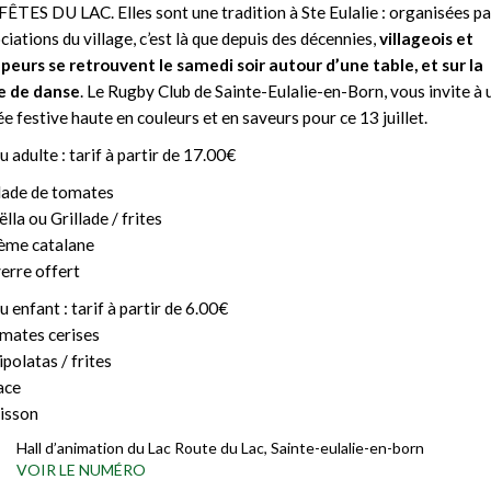
FÊTES DU LAC. Elles sont une tradition à Ste Eulalie : organisées pa
ciations du village, c’est là que depuis des décennies,
villageois et
eurs se retrouvent le samedi soir autour d’une table, et sur la
e de danse
. Le Rugby Club de Sainte-Eulalie-en-Born, vous invite à 
ée festive haute en couleurs et en saveurs pour ce 13 juillet.
 adulte : tarif à partir de 17.00€
lade de tomates
ëlla ou Grillade / frites
ème catalane
verre offert
 enfant : tarif à partir de 6.00€
mates cerises
ipolatas / frites
ace
isson
Hall d’animation du Lac Route du Lac, Sainte-eulalie-en-born
VOIR LE NUMÉRO