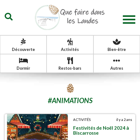
Togg
navig
Découverte
Activités
Bien-être
Dormir
Restos-bars
Autres
#
ANIMATIONS
ACTIVITÉS
il y a 2 ans
Festivités de Noël 2024 à
Biscarrosse