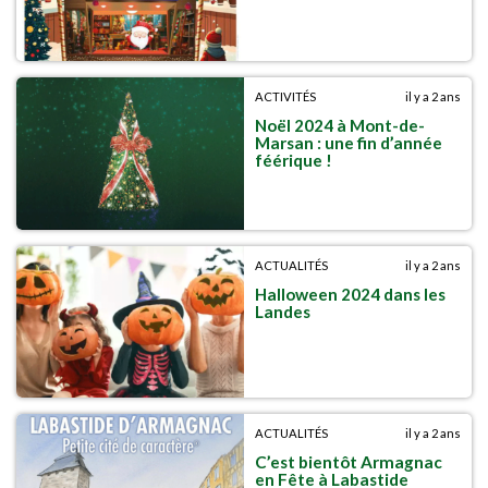
ACTIVITÉS
il y a 2 ans
Noël 2024 à Mont-de-
Marsan : une fin d’année
féérique !
ACTUALITÉS
il y a 2 ans
Halloween 2024 dans les
Landes
ACTUALITÉS
il y a 2 ans
C’est bientôt Armagnac
en Fête à Labastide