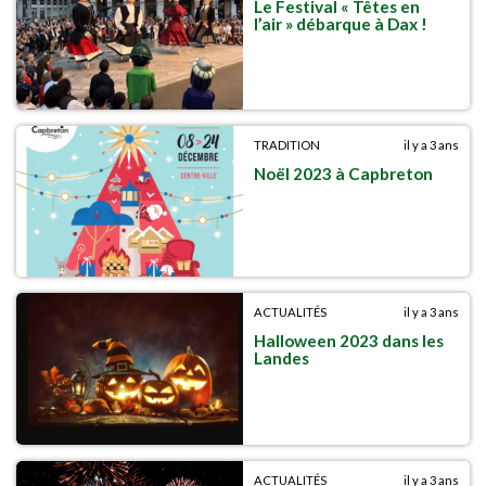
Le Festival « Têtes en
l’air » débarque à Dax !
TRADITION
il y a 3 ans
Noël 2023 à Capbreton
ACTUALITÉS
il y a 3 ans
Halloween 2023 dans les
Landes
ACTUALITÉS
il y a 3 ans