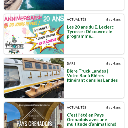
ACTUALITÉS
il y a 4 ans
Les 20 ans du E. Leclerc
Tyrosse : Découvrez le
programme…
BARS
il y a 4 ans
Bière Truck Landes |
Votre Bar à Bières
Itinérant dans les Landes
ACTUALITÉS
il y a 4 ans
C’est l’été en Pays
Grenadois avec une
multitude d’animations!