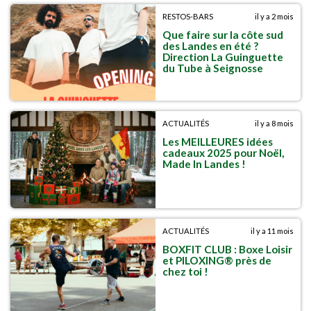
RESTOS-BARS
il y a 2 mois
Que faire sur la côte sud
des Landes en été ?
Direction La Guinguette
du Tube à Seignosse
ACTUALITÉS
il y a 8 mois
Les MEILLEURES idées
cadeaux 2025 pour Noël,
Made In Landes !
ACTUALITÉS
il y a 11 mois
BOXFIT CLUB : Boxe Loisir
et PILOXING® près de
chez toi !