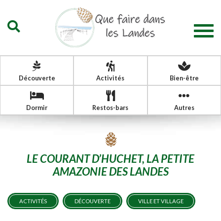
Togg
navig
Découverte
Activités
Bien-être
Dormir
Restos-bars
Autres
LE COURANT D’HUCHET, LA PETITE
AMAZONIE DES LANDES
ACTIVITÉS
DÉCOUVERTE
VILLE ET VILLAGE