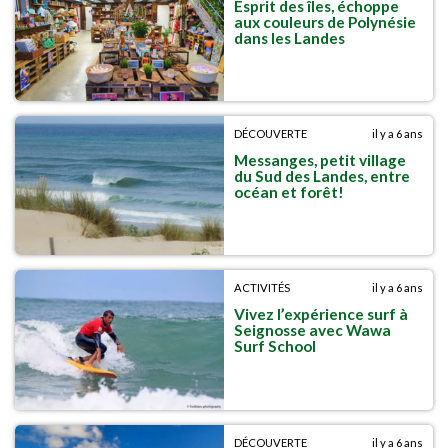
Esprit des îles, échoppe
aux couleurs de Polynésie
dans les Landes
DÉCOUVERTE
il y a 6 ans
Messanges, petit village
du Sud des Landes, entre
océan et forêt!
ACTIVITÉS
il y a 6 ans
Vivez l’expérience surf à
Seignosse avec Wawa
Surf School
DÉCOUVERTE
il y a 6 ans