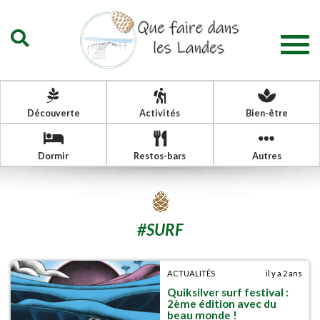
Togg
navig
Découverte
Activités
Bien-être
Dormir
Restos-bars
Autres
#
SURF
ACTUALITÉS
il y a 2 ans
Quiksilver surf festival :
2ème édition avec du
beau monde !