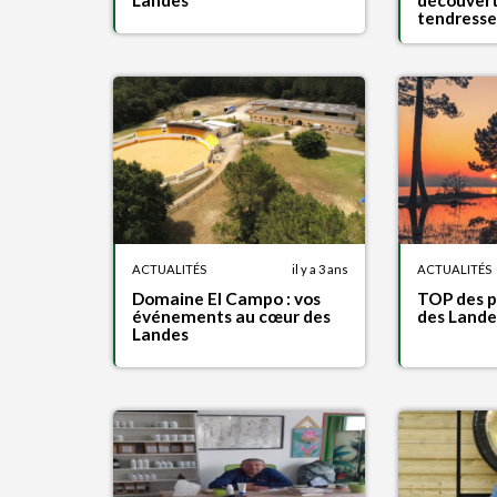
Landes
découvert
tendresse
ACTUALITÉS
il y a 3 ans
ACTUALITÉS
Domaine El Campo : vos
TOP des p
événements au cœur des
des Lande
Landes