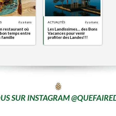
S
il y a 6 ans
ACTUALITÉS
il y a 6 ans
un restaurant où
Les Landissimes… des Bons
 bon temps entre
Vacances pour venir
 famille
profiter des Landes!!!
US SUR INSTAGRAM @QUEFAIRE