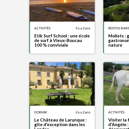
ACTIVITÉS
il y a 2 ans
RESTOS-BAR
Etik Surf School : une école
Moliets : g
de surf à Vieux-Boucau
gastronom
100 % conviviale
nature
DORMIR
il y a 2 ans
ACTIVITÉS
Le Château de Larunque :
Visiter la
gîte d’exception dans les
d’Angèle 