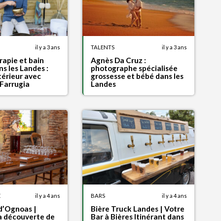
il y a 3 ans
TALENTS
il y a 3 ans
apie et bain
Agnès Da Cruz :
s les Landes :
photographe spécialisée
térieur avec
grossesse et bébé dans les
Farrugia
Landes
E
il y a 4 ans
BARS
il y a 4 ans
d’Ognoas |
Bière Truck Landes | Votre
la découverte de
Bar à Bières Itinérant dans