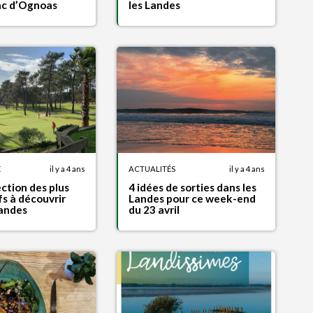
ac d’Ognoas
les Landes
E
il y a 4 ans
ACTUALITÉS
il y a 4 ans
ction des plus
4 idées de sorties dans les
s à découvrir
Landes pour ce week-end
Landes
du 23 avril