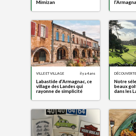
l’Armagn
Mimizan
VILLE ET VILLAGE
il y a 4 ans
DÉCOUVERT
Labastide d’Armagnac, ce
Notre séle
village des Landes qui
beaux golf
rayonne de simplicité
dans les 