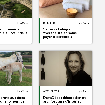
S
il y a 2 ans
BIEN-ÊTRE
il y a 2 ans
olf, tennis et
Vanessa Lebigre :
ie au cœur de la
thérapeute en soins
psycho-corporels
il y a 2 ans
ACTUALITÉS
il y a 3 ans
 ferme aux ânes
DevaDéco : décoration et
: un moment de
architecture d’intérieur