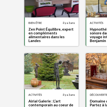
BIEN-ÊTRE
il y a 3 ans
ACTIVITÉS
Zen Point Équilibre, expert
Hypnothér
en compléments
sonore dan
alimentaires dans les
voyage in
Landes
Benjamin 
DÉCOUVERT
ACTIVITÉS
il y a 3 ans
Domaine 
Airial Galerie : L’art
Partez à 
contemporain au coeur de