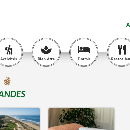
A
Activités
Bien-être
Dormir
Restos-ba
ANDES