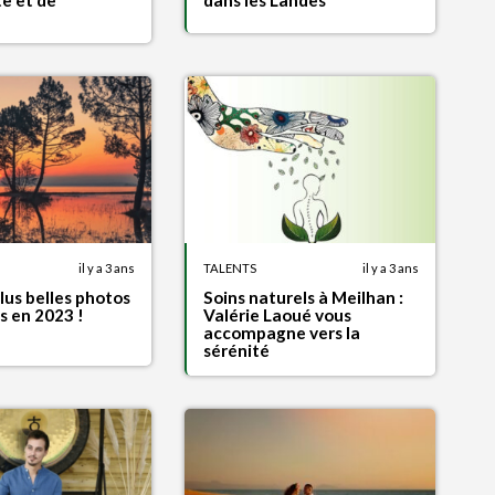
e et de
dans les Landes
il y a 3 ans
TALENTS
il y a 3 ans
lus belles photos
Soins naturels à Meilhan :
s en 2023 !
Valérie Laoué vous
accompagne vers la
sérénité