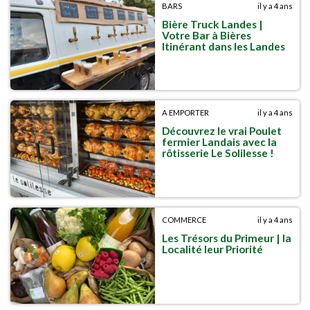
BARS
il y a 4 ans
Bière Truck Landes |
Votre Bar à Bières
Itinérant dans les Landes
A EMPORTER
il y a 4 ans
Découvrez le vrai Poulet
fermier Landais avec la
rôtisserie Le Solilesse !
COMMERCE
il y a 4 ans
Les Trésors du Primeur | la
Localité leur Priorité