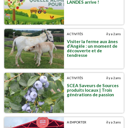
LANDES arrive !
ACTIVITÉS
il y a 2 ans
Visiter la ferme aux ânes
d’Angèle : un moment de
découverte et de
tendresse
ACTIVITÉS
il y a 2 ans
SCEA Saveurs de Sources
produits locaux | Trois
générations de passion
A EMPORTER
il y a 3 ans