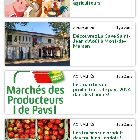
agriculteurs !
A EMPORTER
il y a 2 ans
Découvrez La Cave Saint-
Jean d’Août à Mont-de-
Marsan
ACTUALITÉS
il y a 2 ans
Les marchés de
producteurs de pays 2024
dans les Landes!
ACTUALITÉS
il y a 2 ans
Les fraises : un produit
devenu bien Landais !