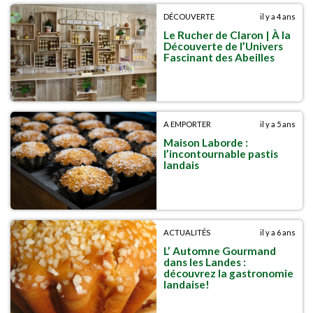
DÉCOUVERTE
il y a 4 ans
Le Rucher de Claron | À la
Découverte de l’Univers
Fascinant des Abeilles
A EMPORTER
il y a 5 ans
Maison Laborde :
l’incontournable pastis
landais
ACTUALITÉS
il y a 6 ans
L’ Automne Gourmand
dans les Landes :
découvrez la gastronomie
landaise!