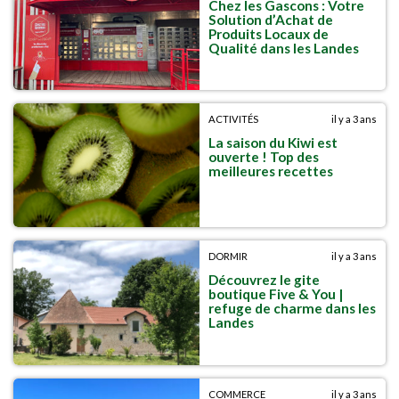
Chez les Gascons : Votre
Solution d’Achat de
Produits Locaux de
Qualité dans les Landes
ACTIVITÉS
il y a 3 ans
La saison du Kiwi est
ouverte ! Top des
meilleures recettes
DORMIR
il y a 3 ans
Découvrez le gite
boutique Five & You |
refuge de charme dans les
Landes
COMMERCE
il y a 3 ans