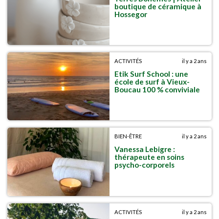
boutique de céramique à
Hossegor
ACTIVITÉS
il y a 2 ans
Etik Surf School : une
école de surf à Vieux-
Boucau 100 % conviviale
BIEN-ÊTRE
il y a 2 ans
Vanessa Lebigre :
thérapeute en soins
psycho-corporels
ACTIVITÉS
il y a 2 ans