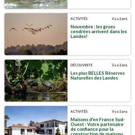
ACTIVITÉS
il y a 2 ans
Novembre : les grues
cendrées arrivent dans les
Landes!
DÉCOUVERTE
il y a 2 ans
Les plus BELLES Réserves
Naturelles des Landes
ACTIVITÉS
il y a 2 ans
Maisons d’en France Sud-
Ouest : Votre partenaire
de confiance pour la
construction de maisons