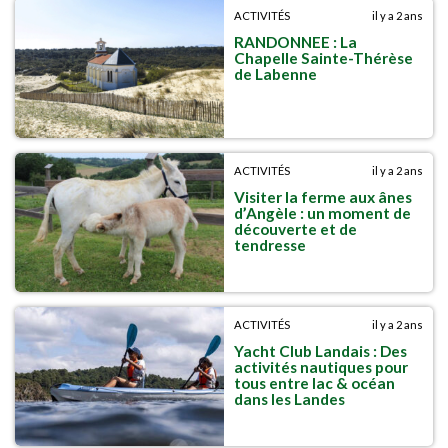
ACTIVITÉS
il y a 2 ans
RANDONNEE : La
Chapelle Sainte-Thérèse
de Labenne
ACTIVITÉS
il y a 2 ans
Visiter la ferme aux ânes
d’Angèle : un moment de
découverte et de
tendresse
ACTIVITÉS
il y a 2 ans
Yacht Club Landais : Des
activités nautiques pour
tous entre lac & océan
dans les Landes