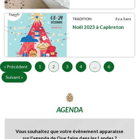
TRADITION
il y a 3 ans
Noël 2023 à Capbreton
« Précédent
1
2
3
4
…
6
Suivant »
AGENDA
Vous souhaitez que votre évènement apparaisse
sur l'agenda de Que faire dans les Landes ?