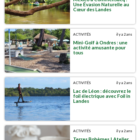
Une Évasion Naturelle au
Cœur des Landes
ACTIVITÉS
il y a 2 ans
Mini-Golf à Ondres : une
activité amusante pour
tous
ACTIVITÉS
il y a 2 ans
Lac de Léon : découvrez le
foil électrique avec Foil in
Landes
ACTIVITÉS
il y a 2 ans
Terres Bohèmes | Atelier