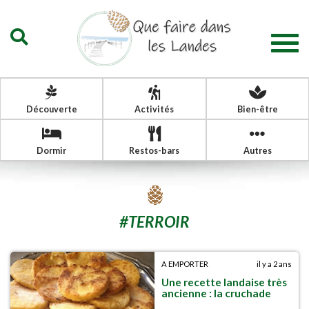
Togg
navig
Découverte
Activités
Bien-être
Dormir
Restos-bars
Autres
#
TERROIR
A EMPORTER
il y a 2 ans
Une recette landaise très
ancienne : la cruchade