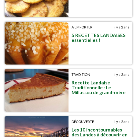
A EMPORTER
il y a 2 ans
5 RECETTES LANDAISES
essentielles !
TRADITION
il y a 2 ans
Recette Landaise
Traditionnelle : Le
Millassou de grand-mère
DÉCOUVERTE
il y a 2 ans
Les 10 incontournables
des Landes à découvrir en