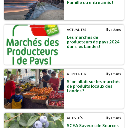
Famille ou entre amis !
ACTUALITÉS
il y a 2 ans
Les marchés de
producteurs de pays 2024
dans les Landes!
A EMPORTER
il y a 2 ans
Si on allait sur les marchés
de produits locaux des
Landes ?
ACTIVITÉS
il y a 2 ans
SCEA Saveurs de Sources