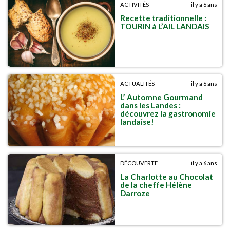
ACTIVITÉS
il y a 6 ans
Recette traditionnelle :
TOURIN à L’AIL LANDAIS
ACTUALITÉS
il y a 6 ans
L’ Automne Gourmand
dans les Landes :
découvrez la gastronomie
landaise!
DÉCOUVERTE
il y a 6 ans
La Charlotte au Chocolat
de la cheffe Hélène
Darroze