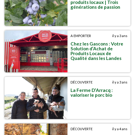
produits locaux | Trois
générations de passion
A EMPORTER
il y a 3 ans
Chez les Gascons : Votre
Solution d’Achat de
Produits Locaux de
Qualité dans les Landes
DÉCOUVERTE
il y a 3 ans
La Ferme D’Arracq :
valoriser le porc bio
DÉCOUVERTE
il y a 4 ans