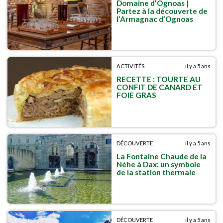
Domaine d’Ognoas |
Partez à la découverte de
l’Armagnac d’Ognoas
ACTIVITÉS
il y a 5 ans
RECETTE : TOURTE AU
CONFIT DE CANARD ET
FOIE GRAS
DÉCOUVERTE
il y a 5 ans
La Fontaine Chaude de la
Nèhe à Dax: un symbole
de la station thermale
DÉCOUVERTE
il y a 5 ans